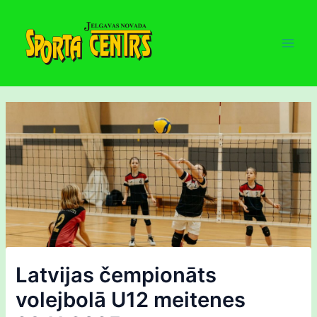
Skip
to
content
Main
Men
Latvijas čempionāts
volejbolā U12 meitenes